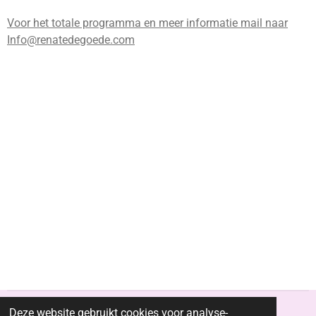
Voor het totale programma en meer informatie mail naar
Info@renatedegoede.com
Deze website gebruikt cookies voor analyse-
© 2022 - 2026 Renatedgoede.nl