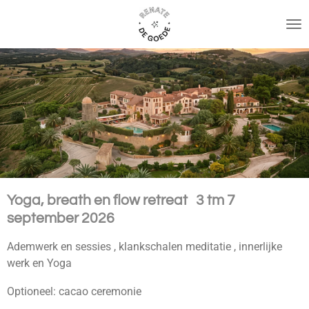
Ga
direct
naar
de
hoofdinhoud
Yoga, breath en flow retreat 3 tm 7
september 2026
Ademwerk en sessies , klankschalen meditatie , innerlijke
werk en Yoga
Optioneel: cacao ceremonie